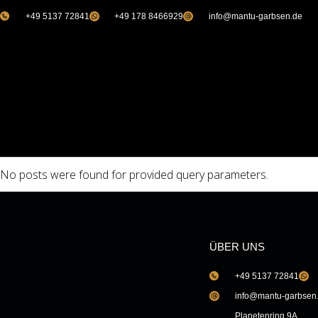
+49 5137 72841
+49 178 8466929
info@mantu-garbsen.de
No posts were found for provided query parameters.
ÜBER UNS
+49 5137 72841
info@mantu-garbsen
Planetenring 9A