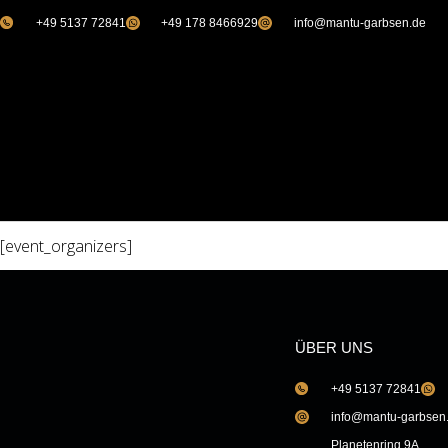
+49 5137 72841
+49 178 8466929
info@mantu-garbsen.de
[event_organizers]
ÜBER UNS
+49 5137 72841
info@mantu-garbsen
Planetenring 9A