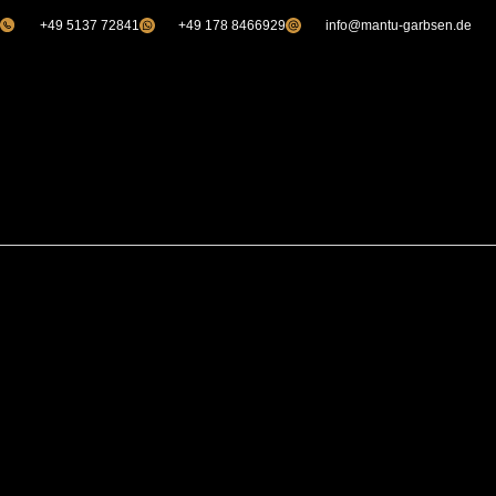
+49 5137 72841
+49 178 8466929
info@mantu-garbsen.de