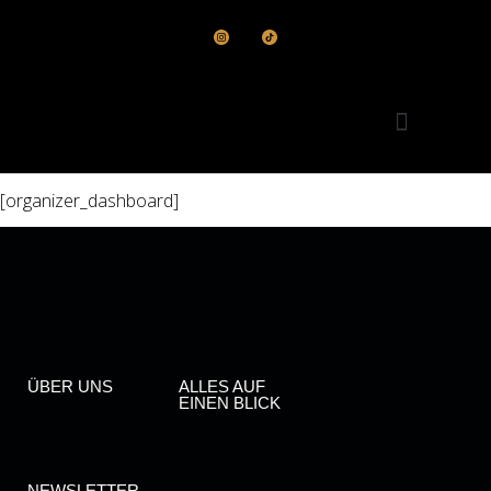
[organizer_dashboard]
Startseite alt
ÜBER UNS
ALLES AUF
EINEN BLICK
NEWSLETTER