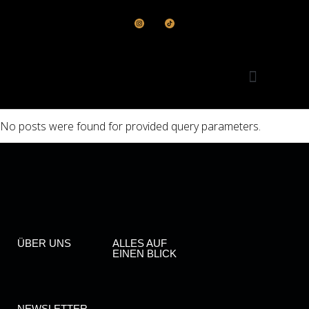
No posts were found for provided query parameters.
Startseite alt
ÜBER UNS
ALLES AUF
EINEN BLICK
NEWSLETTER